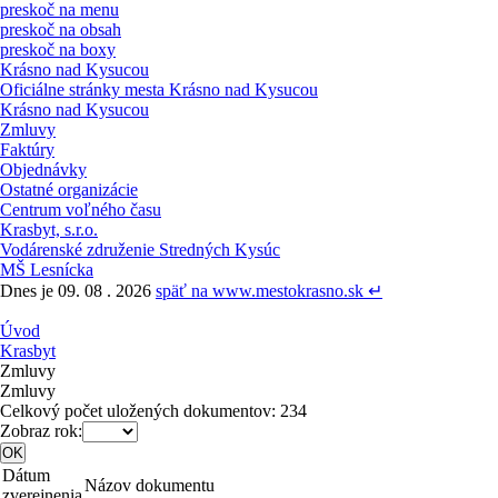
preskoč na menu
preskoč na obsah
preskoč na boxy
Krásno nad Kysucou
Oficiálne stránky mesta Krásno nad Kysucou
Krásno nad Kysucou
Zmluvy
Faktúry
Objednávky
Ostatné organizácie
Centrum voľného času
Krasbyt, s.r.o.
Vodárenské združenie Stredných Kysúc
MŠ Lesnícka
Dnes je 09. 08 . 2026
späť na www.mestokrasno.sk ↵
Úvod
Krasbyt
Zmluvy
Zmluvy
Celkový počet uložených dokumentov: 234
Zobraz rok:
Dátum
Názov dokumentu
zverejnenia