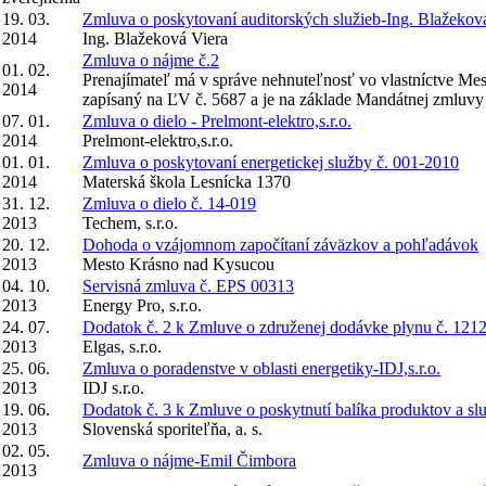
19. 03.
Zmluva o poskytovaní auditorských služieb-Ing. Blažekov
2014
Ing. Blažeková Viera
Zmluva o nájme č.2
01. 02.
Prenajímateľ má v správe nehnuteľnosť vo vlastníctve Me
2014
zapísaný na ĽV č. 5687 a je na základe Mandátnej zmluvy
07. 01.
Zmluva o dielo - Prelmont-elektro,s.r.o.
2014
Prelmont-elektro,s.r.o.
01. 01.
Zmluva o poskytovaní energetickej služby č. 001-2010
2014
Materská škola Lesnícka 1370
31. 12.
Zmluva o dielo č. 14-019
2013
Techem, s.r.o.
20. 12.
Dohoda o vzájomnom započítaní záväzkov a pohľadávok
2013
Mesto Krásno nad Kysucou
04. 10.
Servisná zmluva č. EPS 00313
2013
Energy Pro, s.r.o.
24. 07.
Dodatok č. 2 k Zmluve o združenej dodávke plynu č. 121
2013
Elgas, s.r.o.
25. 06.
Zmluva o poradenstve v oblasti energetiky-IDJ,s.r.o.
2013
IDJ s.r.o.
19. 06.
Dodatok č. 3 k Zmluve o poskytnutí balíka produktov a sl
2013
Slovenská sporiteľňa, a. s.
02. 05.
Zmluva o nájme-Emil Čimbora
2013