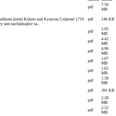
7.59
pdf
MB
astrálnom území Krásno nad Kysucou č.súpisné 1710
pdf
146 KB
y tam nachádzajúce sa..
2.95
pdf
MB
4.42
pdf
MB
4.99
pdf
MB
1.07
pdf
MB
1.02
pdf
MB
1.58
pdf
MB
pdf
391 KB
2.28
pdf
MB
2.52
pdf
MB