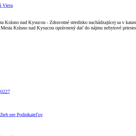
á Viera
sta Krásno nad Kysucou - Zdravotné stredisko nachádzajúcej sa v kat
 Mesta Krásno nad Kysucou oprávnený dať do nájmu nebytové priestor
20227
užieb pre Podnikateľov