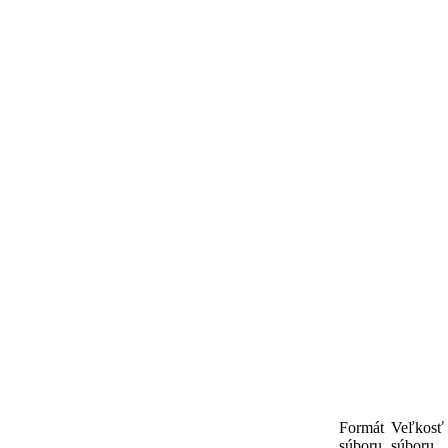
Formát
Veľkosť
súboru
súboru